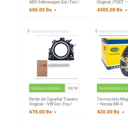
ABS Volkswagen Gol / Fox /
Original JTEKT –
Saveiro
Saveiro 1.6 G6-G
650.00 Bs
4300.00 Bs
Santa Cruz de la Sierra
santa
Santa Cruz de la 
cruz de la sierra (BO)
cruz de la sierra (BO
Culatas y componentes relacionados
02/18
Te
Retén de Cigüeñal Trasero
Termostato Magn
Original – VW Gol / Fox /
– Honda WR-V
Saveiro
675.00 Bs
420.00 Bs