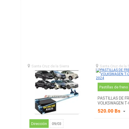
Santa Cruz de la Sierra
santa
Santa Cruz de la 
cruz de la sierra (BO)
cruz de la sierra (BO
Pastillas de freno
PASTILLAS DE F
VOLKSWAGEN T-
A 2024
520.00 Bs
Dirección
09/03