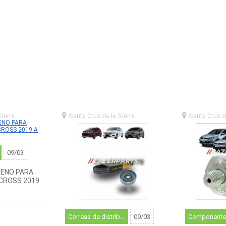
Sierra
santa
Santa Cruz de la Sierra
santa
Santa Cruz d
)
cruz de la sierra (BO)
cruz de la sierr
09/03
RENO PARA
CROSS 2019
Correas de distribución y componentes relacionados
09/03