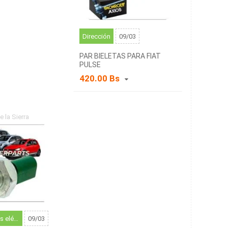
Dirección
09/03
PAR BIELETAS PARA FIAT
PULSE
420.00 Bs
e la Sierra
santa
a (BO)
Componentes eléctricos del motor
09/03