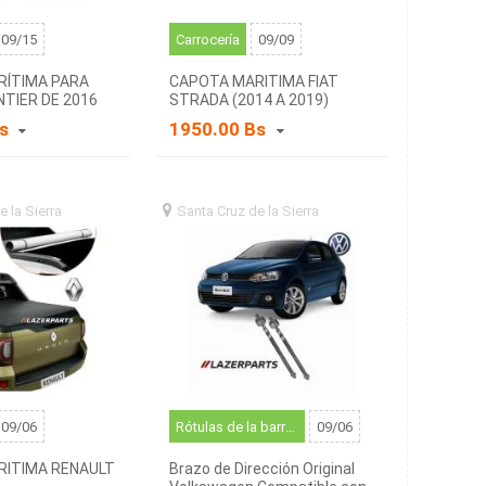
09/15
Carrocería
09/09
RÍTIMA PARA
CAPOTA MARITIMA FIAT
NTIER DE 2016
STRADA (2014 A 2019)
E
Bs
1950.00 Bs
e la Sierra
santa
Santa Cruz de la Sierra
santa
a (BO)
cruz de la sierra (BO)
09/06
Rótulas de la barra de dirección y componentes relacionados
09/06
ITIMA RENAULT
Brazo de Dirección Original