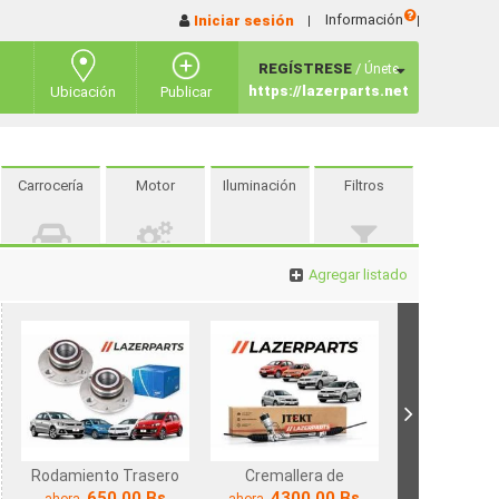
Información
Iniciar sesión
REGÍSTRESE
/
Únete
https://lazerparts.net
Ubicación
Publicar
Carrocería
Motor
Iluminación
Filtros
Agregar listado
Rodamiento Trasero
Cremallera de
con ABS Volkswagen
Dirección Original
650.00 Bs
4300.00 Bs
ahora
ahora