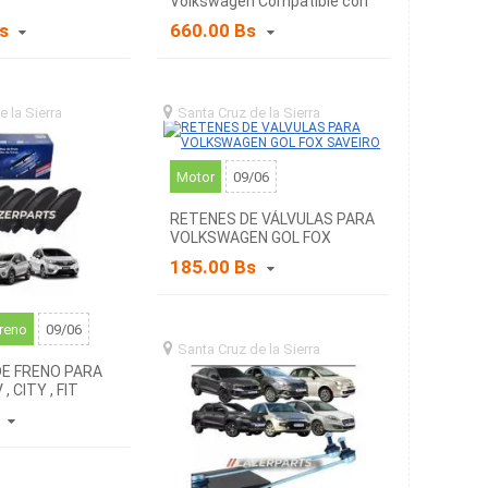
Volkswagen Compatible con
Gol, Fox y Saveiro – Modelos
Bs
660.00 Bs
2009 a 2024
e la Sierra
santa
Santa Cruz de la Sierra
santa
a (BO)
cruz de la sierra (BO)
Motor
09/06
RETENES DE VÁLVULAS PARA
VOLKSWAGEN GOL FOX
SAVEIRO
185.00 Bs
freno
09/06
Santa Cruz de la Sierra
santa
cruz de la sierra (BO)
DE FRENO PARA
 CITY , FIT
s