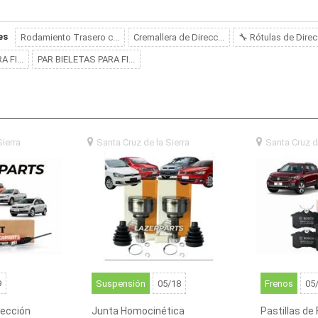
es
Rodamiento Trasero c...
Cremallera de Direcc...
🔧 Rótulas de Direcc
 FI...
PAR BIELETAS PARA FI...
Sierra
santa
Santa Cruz de la Sierra
santa
Santa Cruz d
)
cruz de la sierra (BO)
cruz de la sierr
9
Suspensión
05/18
Frenos
05
rección
Junta Homocinética
Pastillas de