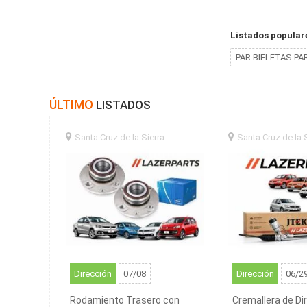
Listados popular
PAR BIELETAS PARA
ÚLTIMO
LISTADOS
Santa Cruz de la Sierra
santa
Santa Cruz de la 
cruz de la sierra (BO)
cruz de la sierra (BO
Dirección
07/08
Dirección
06/2
Rodamiento Trasero con
Cremallera de Di