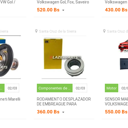
 VW Gol /
Volkswagen Gol, Fox, Saveiro
Volkswagen 
7-G8
1.6
520.00 Bs
430.00 B
Sierra
santa
Santa Cruz de la Sierra
santa
Santa Cruz d
)
cruz de la sierra (BO)
cruz de la sierr
rmostatos y componentes relacionados
02/03
Componentes de la transmisión auxiliar
02/03
Motor
02/
eti Marelli
RODAMIENTO DESPLAZADOR
SENSOR MAP
DE EMBREAGUE PARA
VOLKSWAGEN
VOLKSWAGEN GOL, FOX ,
SAVEIRO
360.00 Bs
550.00 B
SAVEIRO