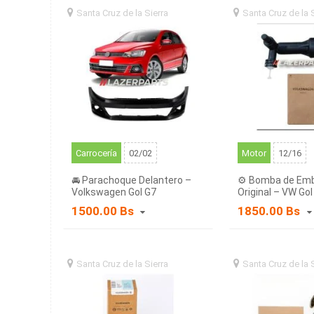
Santa Cruz de la Sierra
santa
Santa Cruz de la 
cruz de la sierra (BO)
cruz de la sierra (BO
Carrocería
02/02
Motor
12/16
🚘 Parachoque Delantero –
⚙️ Bomba de Em
Volkswagen Gol G7
Original – VW Gol 
Saveiro
1500.00 Bs
1850.00 Bs
Santa Cruz de la Sierra
santa
Santa Cruz de la 
cruz de la sierra (BO)
cruz de la sierra (BO