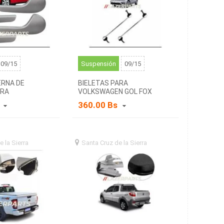
09/15
Suspensión
09/15
ERNA DE
BIELETAS PARA
ARA
VOLKSWAGEN GOL FOX
N GOL FOX
SAVEIRO
s
360.00 Bs
e la Sierra
santa
Santa Cruz de la Sierra
santa
a (BO)
cruz de la sierra (BO)