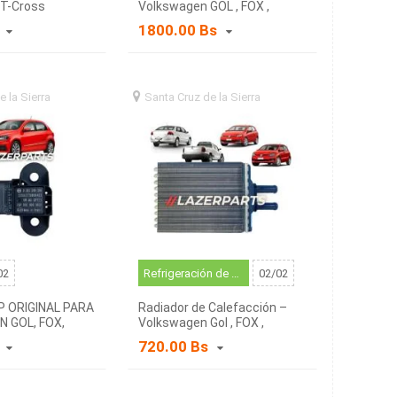
T-Cross
Volkswagen GOL , FOX ,
SAVEIRO, CROSSFOX (11
s
1800.00 Bs
dientes)
e la Sierra
santa
Santa Cruz de la Sierra
santa
a (BO)
cruz de la sierra (BO)
02
Refrigeración de motor
02/02
 ORIGINAL PARA
Radiador de Calefacción –
 GOL, FOX,
Volkswagen Gol , FOX ,
SAVEIRO
s
720.00 Bs