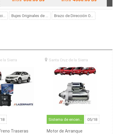
Gol / Fox / Saveiro
JTEKT – VW Gol /
Saveiro 1.6 G6-G7-G8
i...
Bujes Originales de ...
Brazo de Dirección O...
e la Sierra
santa
Santa Cruz de la Sierra
santa
a (BO)
cruz de la sierra (BO)
/18
Sistema de encendido
05/18
 Freno Traseras
Motor de Arranque