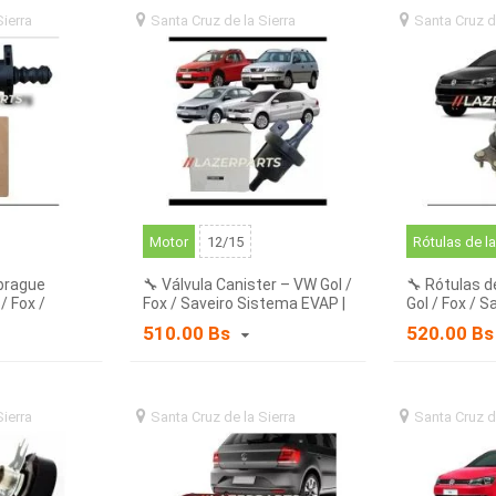
Sierra
santa
Santa Cruz de la Sierra
santa
Santa Cruz d
)
cruz de la sierra (BO)
cruz de la sierr
Motor
12/15
brague
🔧 Válvula Canister – VW Gol /
🔧 Rótulas d
/ Fox /
Fox / Saveiro Sistema EVAP |
Gol / Fox / S
Control de emisiones
510.00 Bs
520.00 B
Sierra
santa
Santa Cruz de la Sierra
santa
Santa Cruz d
)
cruz de la sierra (BO)
cruz de la sierr