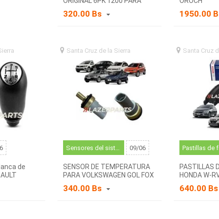
ORIGINAL 6PK 1200 PARA
OROCH
VOLKSWAGEN GOL , FOX,
320.00 Bs
1950.00 
SAVEIRO, POLO.
Sierra
santa
Santa Cruz de la Sierra
santa
Santa Cruz d
)
cruz de la sierra (BO)
cruz de la sierr
6
Sensores del sistema de refrigeración y componentes relacionados
09/06
Pastillas de 
lanca de
SENSOR DE TEMPERATURA
PASTILLAS 
NAULT
PARA VOLKSWAGEN GOL FOX
HONDA W-RV ,
SAVEIRO
340.00 Bs
640.00 B