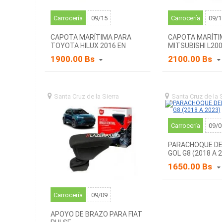
Carrocería
09/15
Carrocería
09/1
CAPOTA MARÍTIMA PARA
CAPOTA MARÍTI
TOYOTA HILUX 2016 EN
MITSUBISHI L20
ADELANTE
2016 A 2024
1900.00 Bs
2100.00 Bs
Santa Cruz de la Sierra
santa
Santa Cruz de la 
cruz de la sierra (BO)
cruz de la sierra (BO
Carrocería
09/0
PARACHOQUE D
GOL G8 (2018 A 
1650.00 Bs
Carrocería
09/09
APOYO DE BRAZO PARA FIAT