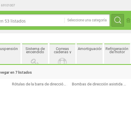
69101007
Seleccione una categoría
uspensión
Sistema de
Correas
Amortiguación
Refrigeración
encendido
cadenas y
de motor
rodillos
avegar en 7 listados
Rótulas de la barra de dirección y componentes relacionados
Bombas de dirección asistida y componentes relacionados