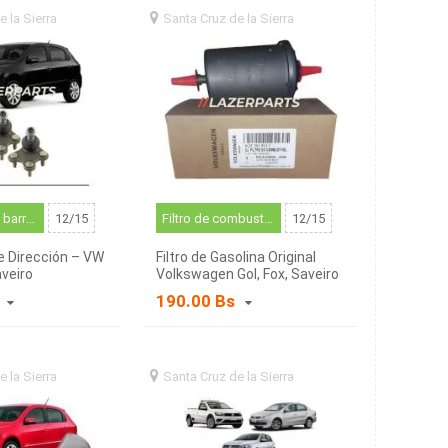
e la Sierra
santa
Santa Cruz de la Sierra
santa
a (BO)
cruz de la sierra (BO)
Rótulas de la barra de dirección y componentes relacionados
12/15
Filtro de combustible
12/15
e Dirección – VW
Filtro de Gasolina Original
aveiro
Volkswagen Gol, Fox, Saveiro
1.6 (2009–2023)
s
190.00 Bs
e la Sierra
santa
Santa Cruz de la Sierra
santa
a (BO)
cruz de la sierra (BO)