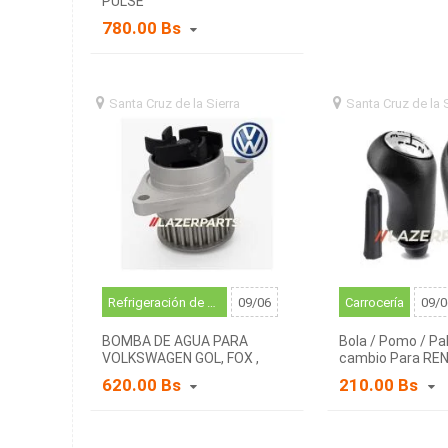
PULSE
780.00 Bs
Santa Cruz de la Sierra
santa
Santa Cruz de la 
cruz de la sierra (BO)
cruz de la sierra (BO
Refrigeración de motor
09/06
Carrocería
09/0
BOMBA DE AGUA PARA
Bola / Pomo / Pa
VOLKSWAGEN GOL, FOX ,
cambio Para RE
SAVEIRO
620.00 Bs
210.00 Bs