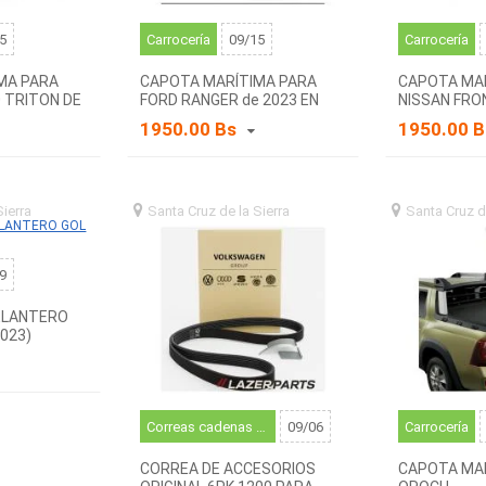
5
Carrocería
09/15
Carrocería
MA PARA
CAPOTA MARÍTIMA PARA
CAPOTA MA
0 TRITON DE
FORD RANGER de 2023 EN
NISSAN FRO
ADELANTE
EN ADELANT
1950.00 Bs
1950.00 
Sierra
santa
Santa Cruz de la Sierra
santa
Santa Cruz d
)
cruz de la sierra (BO)
cruz de la sierr
9
ELANTERO
2023)
Correas cadenas y rodillos
09/06
Carrocería
CORREA DE ACCESORIOS
CAPOTA MAR